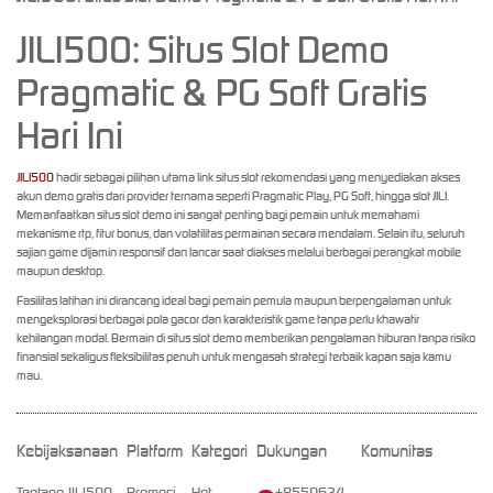
JILI500: Situs Slot Demo
Pragmatic & PG Soft Gratis
Hari Ini
JILI500
hadir sebagai pilihan utama link situs slot rekomendasi yang menyediakan akses
akun demo gratis dari provider ternama seperti Pragmatic Play, PG Soft, hingga slot JILI.
Memanfaatkan situs slot demo ini sangat penting bagi pemain untuk memahami
mekanisme rtp, fitur bonus, dan volatilitas permainan secara mendalam. Selain itu, seluruh
sajian game dijamin responsif dan lancar saat diakses melalui berbagai perangkat mobile
maupun desktop.
Fasilitas latihan ini dirancang ideal bagi pemain pemula maupun berpengalaman untuk
mengeksplorasi berbagai pola gacor dan karakteristik game tanpa perlu khawatir
kehilangan modal. Bermain di situs slot demo memberikan pengalaman hiburan tanpa risiko
finansial sekaligus fleksibilitas penuh untuk mengasah strategi terbaik kapan saja kamu
mau.
Kebijaksanaan
Platform
Kategori
Dukungan
Komunitas
Tentang JILI500
Promosi
Hot
+8559634