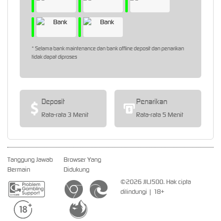
* Selama bank maintenance dan bank offline deposit dan penarikan
tidak dapat diproses
Deposit
Penarikan
Rata-rata 3 Menit
Rata-rata 5 Menit
Tanggung Jawab
Browser Yang
Bermain
Didukung
©2026 JILI500. Hak cipta
dilindungi | 18+